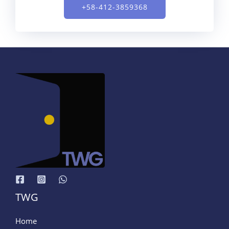
+58-412-3859368
TWG
Home